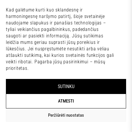
Kad galėtume kurti kuo sklandesnę ir
harmoningesnę naršymo patirtį, šioje svetainėje
Sąlygos ir taisyklės
naudojame slapukus ir panašias technologijas –
Lamų slėnis © 2026
tyliai veikiančius pagalbininkus, padedančius
saugoti ar pasiekti informaciją. Jūsų sutikimas
leidžia mums geriau suprasti jūsų poreikius ir
lūkesčius. Jei nuspręstumėte nesutikti arba vėliau
atšaukti sutikimą, kai kurios svetainės funkcijos gali
veikti ribotai. Pagarba jūsų pasirinkimui – mūsų
prioritetas.
SUTINKU
ATMESTI
Peržiūrėti nuostatas