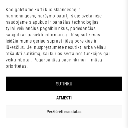
Kad galėtume kurti kuo sklandesnę ir
harmoningesnę naršymo patirtį, šioje svetainėje
Sąlygos ir taisyklės
naudojame slapukus ir panašias technologijas –
Lamų slėnis © 2026
tyliai veikiančius pagalbininkus, padedančius
saugoti ar pasiekti informaciją. Jūsų sutikimas
leidžia mums geriau suprasti jūsų poreikius ir
lūkesčius. Jei nuspręstumėte nesutikti arba vėliau
atšaukti sutikimą, kai kurios svetainės funkcijos gali
veikti ribotai. Pagarba jūsų pasirinkimui – mūsų
prioritetas.
SUTINKU
ATMESTI
Peržiūrėti nuostatas