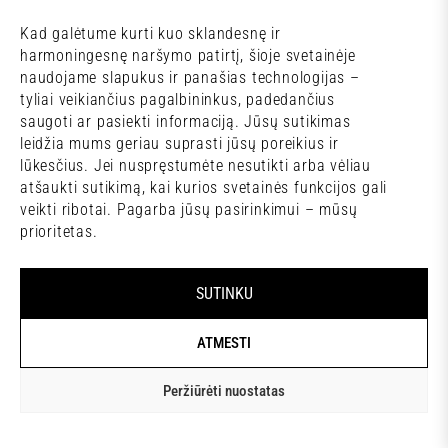
Kad galėtume kurti kuo sklandesnę ir
harmoningesnę naršymo patirtį, šioje svetainėje
naudojame slapukus ir panašias technologijas –
tyliai veikiančius pagalbininkus, padedančius
saugoti ar pasiekti informaciją. Jūsų sutikimas
leidžia mums geriau suprasti jūsų poreikius ir
lūkesčius. Jei nuspręstumėte nesutikti arba vėliau
atšaukti sutikimą, kai kurios svetainės funkcijos gali
veikti ribotai. Pagarba jūsų pasirinkimui – mūsų
prioritetas.
SUTINKU
ATMESTI
Peržiūrėti nuostatas