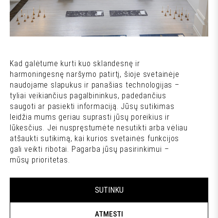
Kad galėtume kurti kuo sklandesnę ir
harmoningesnę naršymo patirtį, šioje svetainėje
naudojame slapukus ir panašias technologijas –
LES MILLS BODYBALANCE treniruotė Bokšto skvero
tyliai veikiančius pagalbininkus, padedančius
erdvėje
saugoti ar pasiekti informaciją. Jūsų sutikimas
leidžia mums geriau suprasti jūsų poreikius ir
Daugiau aktualijų
lūkesčius. Jei nuspręstumėte nesutikti arba vėliau
atšaukti sutikimą, kai kurios svetainės funkcijos
gali veikti ribotai. Pagarba jūsų pasirinkimui –
mūsų prioritetas.
SUTINKU
ATMESTI