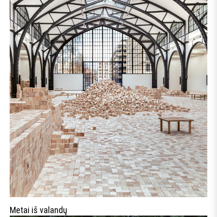
Prenumeruok Lamų slėnio
naujienlaiškį ir gauk 10% nuolaidą
žurnalo prenumeratai!
Pirmasis sužinok apie ypatingus, tik
prenumeratoriams skirtus, pasiūlymus ir tiesiai į
savo elektroninio pašto dėžutę gauk kasdienybę
keičiančias istorijas bei 10% nuolaidos kodą
metinei žurnalo prenumeratai.
Metai iš valandų