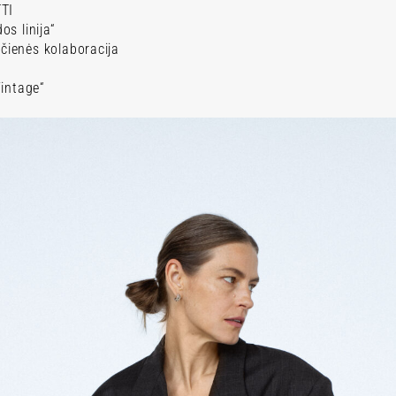
TI
s linija“
Pirmasis sužinok apie ypatingus,
ičienės kolaboracija
pasiūlymus ir tiesiai į savo elek
keičiančias istorijas bei 10% nuo
intage“
prenumeratai.