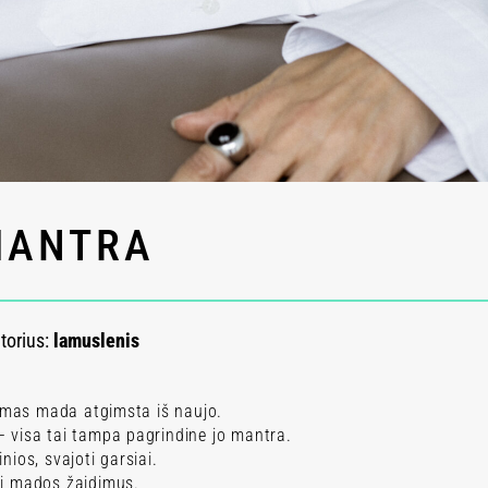
MANTRA
torius:
lamuslenis
jimas mada atgimsta iš naujo.
i – visa tai tampa pagrindine jo mantra.
inios, svajoti garsiai.
sti mados žaidimus.