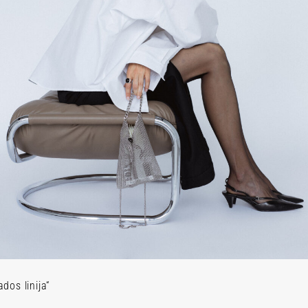
Prenumeruok Lamų slėn
os linija“
10% nuolaidą žurnalo 