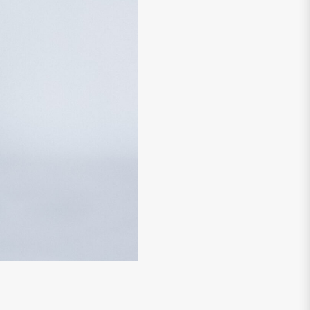
io naujienlaiškį ir gauk
prenumeratai!