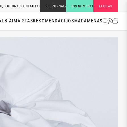
NŲ KUPONAS
KONTAKTAI
EL. ŽURNALAI
PRENUMERATA
KLUBAS
ALBIAI
MAISTAS
REKOMENDACIJOS
MADA
MENAS