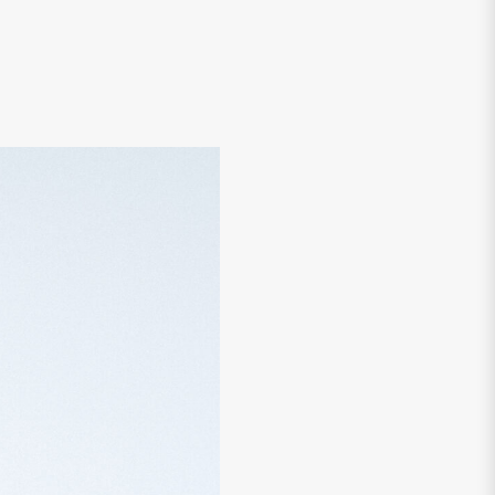
 tik prenumeratoriams skirtus,
troninio pašto dėžutę gauk kasdienybę
laidos kodą metinei žurnalo