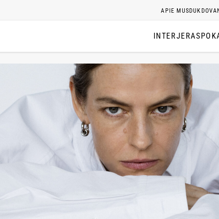
APIE MUS
DUK
DOVA
INTERJERAS
POK