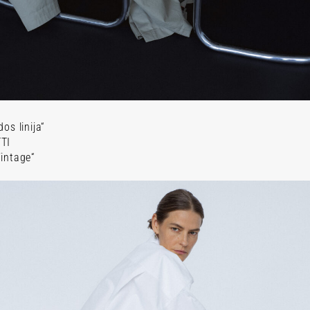
os linija“
TI
intage“