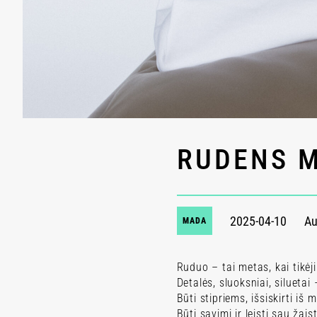
RUDENS 
2025-04-10
Au
MADA
Ruduo – tai metas, kai tikė
Detalės, sluoksniai, silueta
Būti stipriems, išsiskirti iš m
Būti savimi ir leisti sau žai