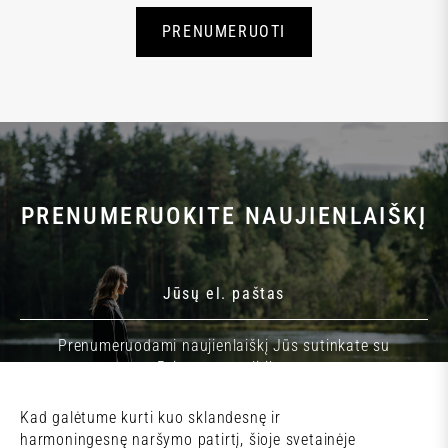
PRENUMERUOTI
PRENUMERUOKITE NAUJIENLAIŠKĮ
Prenumeruodami naujienlaiškį Jūs sutinkate su
Privatumo politika.
Kad galėtume kurti kuo sklandesnę ir
PRENUMERUOTI
harmoningesnę naršymo patirtį, šioje svetainėje