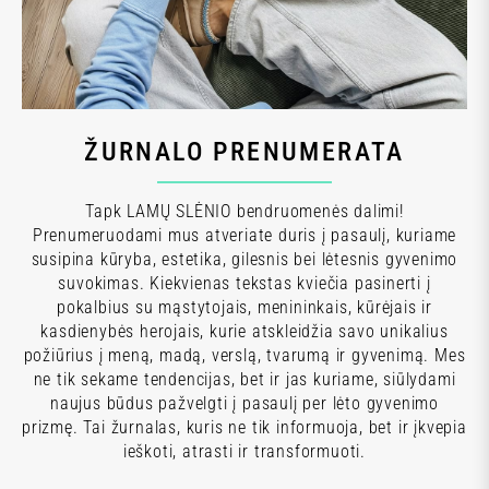
ŽURNALO PRENUMERATA
Tapk LAMŲ SLĖNIO bendruomenės dalimi!
Prenumeruodami mus atveriate duris į pasaulį, kuriame
susipina kūryba, estetika, gilesnis bei lėtesnis gyvenimo
suvokimas. Kiekvienas tekstas kviečia pasinerti į
pokalbius su mąstytojais, menininkais, kūrėjais ir
kasdienybės herojais, kurie atskleidžia savo unikalius
požiūrius į meną, madą, verslą, tvarumą ir gyvenimą. Mes
ne tik sekame tendencijas, bet ir jas kuriame, siūlydami
naujus būdus pažvelgti į pasaulį per lėto gyvenimo
prizmę. Tai žurnalas, kuris ne tik informuoja, bet ir įkvepia
ieškoti, atrasti ir transformuoti.