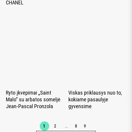
CHANEL
Ryto įkvėpimai „Saint
Viskas priklausys nuo to,
Malo“ su arbatos someljė
kokiame pasaulyje
Jean-Pascal Pronzola
gyvensime
…
1
2
8
9