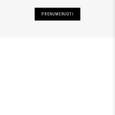
PRENUMERUOTI
PRENUMERUOKITE
NAUJIENLAIŠKĮ
Prenumeruodami naujienlaiškį Jūs sutinkate su
Privatumo politika.