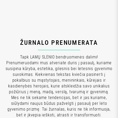
ŽURNALO PRENUMERATA
Tapk LAMŲ SLĖNIO bendruomenės dalimi!
Prenumeruodami mus atveriate duris į pasaulį, kuriame
susipina kūryba, estetika, gilesnis bei lėtesnis gyvenimo
suvokimas. Kiekvienas tekstas kviečia pasinerti į
pokalbius su mąstytojais, menininkais, kūrėjais ir
kasdienybės herojais, kurie atskleidžia savo unikalius
požiūrius į meną, madą, verslą, tvarumą ir gyvenimą.
Mes ne tik sekame tendencijas, bet ir jas kuriame,
siūlydami naujus būdus pažvelgti į pasaulį per lėto
gyvenimo prizmę. Tai žurnalas, kuris ne tik informuoja,
bet ir įkvepia ieškoti, atrasti ir transformuoti.