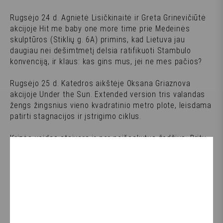
Rugsėjo 24 d. Agnietė Lisičkinaitė ir Greta Grinevičiūtė
akcijoje Hit me baby one more time prie Medeinės
skulptūros (Stiklių g. 6A) primins, kad Lietuva jau
daugiau nei dešimtmetį delsia ratifikuoti Stambulo
konvenciją, ir klaus: kas gins mus, jei ne mes pačios?
Rugsėjo 25 d. Katedros aikštėje Oksana Griaznova
akcijoje Under the Sun. Extended version tris valandas
žengs žingsnius vieno kvadratinio metro plote, leisdama
patirti stagnacijos ir įstrigimo ciklus.
Krizės veidas atsivers ir per neišsakytus žodžius. Britų
menininkas Bush Hartshorn akcijoje Tell Daddy rugsėjo
23 ir 25 d. (18:00-21:00) bei rugsėjo 27 d. (15:00-18:00)
prie Vilniaus arkikatedros suteiks praeiviams galimybę
išsakyti tai, ko nepavyko pasakyti savo tėvui. Rugsėjo
26 d. K. Sirvydo skvere Estijos ir Lietuvos menininkės
Triin Kauber ir Martyna Grinevskė akcijoje CrySis pavers
verkimą bendru trapumo ritualu, lydimu “Verkimo