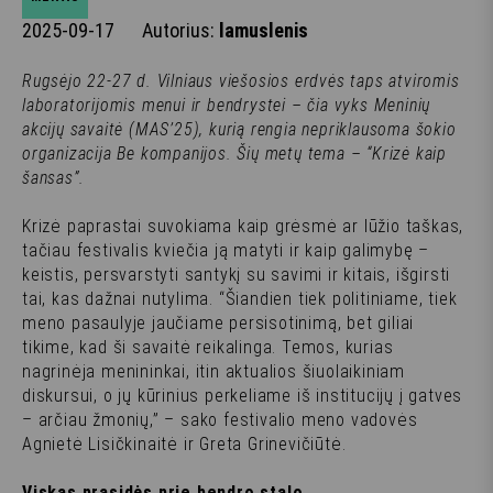
2025-09-17
Autorius:
lamuslenis
Rugsėjo 22-27 d. Vilniaus viešosios erdvės taps atviromis
laboratorijomis menui ir bendrystei – čia vyks Meninių
akcijų savaitė (MAS’25), kurią rengia nepriklausoma šokio
organizacija Be kompanijos. Šių metų tema – “Krizė kaip
šansas”.
Krizė paprastai suvokiama kaip grėsmė ar lūžio taškas,
tačiau festivalis kviečia ją matyti ir kaip galimybę –
keistis, persvarstyti santykį su savimi ir kitais, išgirsti
tai, kas dažnai nutylima. “Šiandien tiek politiniame, tiek
meno pasaulyje jaučiame persisotinimą, bet giliai
tikime, kad ši savaitė reikalinga. Temos, kurias
nagrinėja menininkai, itin aktualios šiuolaikiniam
diskursui, o jų kūrinius perkeliame iš institucijų į gatves
– arčiau žmonių,” – sako festivalio meno vadovės
Agnietė Lisičkinaitė ir Greta Grinevičiūtė.
Viskas prasidės prie bendro stalo