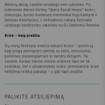
Meninių akcijų savaitė nesibaigs vien vyksmais. Po
kiekvienos dienos kūrinių “Opera Social House” kvies į
diskusijas, kurias moderuos menininkai Inga Galinytė ir
Denisas Kolomyckis, o šeštadienio vakarą festivalis
užsibaigs bendrystės vakarėliu su DJ Gediminu Rimeika.
Krizė – kaip pradžia
Šių metų festivalis kviečia nebijoti krizės – priimti ją
kaip progą permąstyti santykį su kūnu, emocijomis,
politiniais įsipareigojimais ar bendru dangumi. Tai
savaitė, kurioje menas miesto erdvėse taps ne tik
estetikos, bet ir atsakomybės erdve, primenančia: krizė
nebūtinai reiškia pabaigą – ji gali tapti pradžia.
PALIKITE ATSILIEPIMĄ