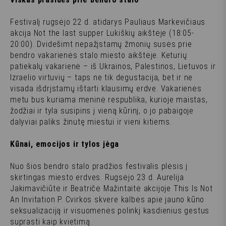
Festivalį rugsėjo 22 d. atidarys Pauliaus Markevičiaus
akcija Not the last supper Lukiškių aikštėje (18:05-
20:00). Dvidešimt nepažįstamų žmonių susės prie
bendro vakarienės stalo miesto aikštėje. Keturių
patiekalų vakarienė – iš Ukrainos, Palestinos, Lietuvos ir
Izraelio virtuvių – taps ne tik degustacija, bet ir ne
visada išdrįstamų ištarti klausimų erdve. Vakarienės
metu bus kuriama meninė respublika, kurioje maistas,
žodžiai ir tyla susipins į vieną kūrinį, o jo pabaigoje
dalyviai paliks žinutę miestui ir vieni kitiems.
Kūnai, emocijos ir tylos jėga
Nuo šios bendro stalo pradžios festivalis plėsis į
skirtingas miesto erdves. Rugsėjo 23 d. Aurelija
Jakimavičiūtė ir Beatričė Mažintaitė akcijoje This Is Not
An Invitation P. Cvirkos skvere kalbės apie jauno kūno
seksualizaciją ir visuomenės polinkį kasdienius gestus
suprasti kaip kvietimą.