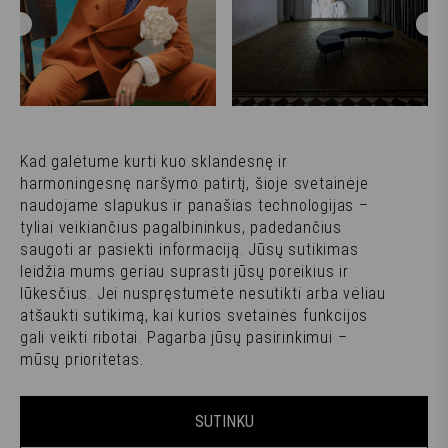
s
Metamorfozė
10-asis Vilniaus galerijų
Kad galėtume kurti kuo sklandesnę ir
savaitgalis: ribinės
harmoningesnę naršymo patirtį, šioje svetainėje
patirtys ir jubiliejinis
naudojame slapukus ir panašias technologijas –
gimtadienis
tyliai veikiančius pagalbininkus, padedančius
saugoti ar pasiekti informaciją. Jūsų sutikimas
leidžia mums geriau suprasti jūsų poreikius ir
lūkesčius. Jei nuspręstumėte nesutikti arba vėliau
atšaukti sutikimą, kai kurios svetainės funkcijos
gali veikti ribotai. Pagarba jūsų pasirinkimui –
mūsų prioritetas.
SUTINKU