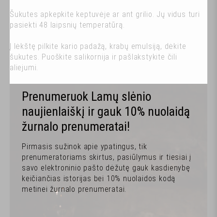
Šukutes apkepkite keptuvėje ar ant grilio. Jų vidus turi
pasiekti 48 laipsnių temperatūrą.
Į lėkštę pilkite kario padažą, krabų emulsiją, dėkite
šukutes. Puoškite salikornija ir pašlakstykite čili
aliejumi.
Prenumeruok Lamų slėnio
naujienlaiškį ir gauk 10% nuolaidą
žurnalo prenumeratai!
Pirmasis sužinok apie ypatingus, tik
prenumeratoriams skirtus, pasiūlymus ir tiesiai į
savo elektroninio pašto dėžutę gauk kasdienybę
keičiančias istorijas bei 10% nuolaidos kodą
metinei žurnalo prenumeratai.