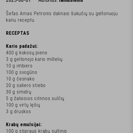
Šefas Arnas Petronis dalinasi šukučių su geltonuoju
kariu receptu.
RECEPTAS
Kario padažui:
400 g kokosų pieno
3 g geltonojo kario miltelių
10 g imbiero
100 g svogūno
10 g česnako
20 g saliero stiebo
30 g smidrų
5 g žaliosios citrinos sulčių
100 g virtų lęšių
3 g druskos
Krabų emulsijai:
100 g stipraus krabų sultinio