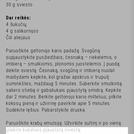
30 g sviesto
Dar reikės:
4 šukučių
4 g salikornijos
Čili aliejaus
Paruoškite geltonojo kario padažą. Svogūną
supjaustykite pusžiedžiais, česnaką – riekelėmis, o
imbierą – smulkiomis, plonomis juostelėmis. Į puodą
dėkite sviestą. Česnaką, svogūną ir imbierą nuolat
maišydami kepkite, kol gražiai apskrus ir truputį
suminkštės, maždaug 5 minutes. Suberkite smulkintą
saliero stiebą ir gabaliukais pjaustytą smidrą. Kepkite
dar 2 minutes. Berkite geltonojo kario miltelius, pilkite
kokosų pieną ir užvirinę pavirkite apie 5 minutes.
Sudėkite lęšius. Pabarstykite druska.
Paruoškite krabų emulsiją. Užvirkite sultinį ir po vieną
įplakite kubeliais pjaustytą sviestą.