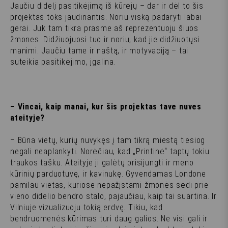
Jaučiu didelį pasitikėjimą iš kūrėjų – dar ir dėl to šis
projektas toks jaudinantis. Noriu viską padaryti labai
gerai. Juk tam tikra prasme aš reprezentuoju šiuos
žmones. Didžiuojuosi tuo ir noriu, kad jie didžiuotųsi
manimi. Jaučiu tame ir naštą, ir motyvaciją – tai
suteikia pasitikėjimo, įgalina.
– Vincai, kaip manai, kur šis projektas tave nuves
ateityje?
– Būna vietų, kurių nuvykęs į tam tikrą miestą tiesiog
negali neaplankyti. Norėčiau, kad „Printinė“ taptų tokiu
traukos tašku. Ateityje ji galėtų prisijungti ir meno
kūrinių parduotuvę, ir kavinukę. Gyvendamas Londone
pamilau vietas, kuriose nepažįstami žmonės sėdi prie
vieno didelio bendro stalo, pajaučiau, kaip tai suartina. Ir
Vilniuje vizualizuoju tokią erdvę. Tikiu, kad
bendruomenės kūrimas turi daug galios. Ne visi gali ir