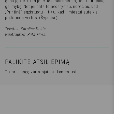
geba ją kurti, tad jaučiuosi palaimintas, kad turiu tokią
galimybę. Net jei pats to nedaryčiau, norėčiau, kad
„Printinė“ egzistuotų – tikiu, kad ji miestui suteikia
pridėtinės vertės. (
Šypsosi.
)
Tekstas: Karolina Kulda
Nuotraukos: Rūta Floral
PALIKITE ATSILIEPIMĄ
Tik
prisijungę
vartotojai gali komentuoti.