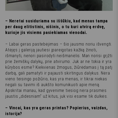
– Neretai susiduriama su iššūkiu, kad menas tampa
per daug elitistinis, nišinis, o tu kuri atvirą erdvę,
kurioje jis visiems pasiekiamas vienodai.
– Labai geras pastebėjimas – šio jausmo noriu išvengti.
Atėjęs į galeriją jautiesi įpareigotas kažką žinoti,
išmanyti, nenori pasirodyti neišmanėlis. Man norisi grįžti
prie žemiškų dalykų, prie atvirumo. Juk ar ne tokia ir yra
kūrybos esmė? Kiekvienas žmogus, žiūrėdamas į tą patį
darbą, gali pamatyti ir pajausti skirtingus dalykus. Nėra
vieno teisingo požiūrio, kas yra menas, ir tikrai niekas
negali su tavimi iš aukšto komunikuoti apie meną.
Apskritai manau, kad gyvenime tiesiog nėra prasmės
jaustis „didesniam“ už kitus, juk visi esame tik dulkės.
– Vincai, kas yra geras printas? Popierius, vaizdas,
istorija?