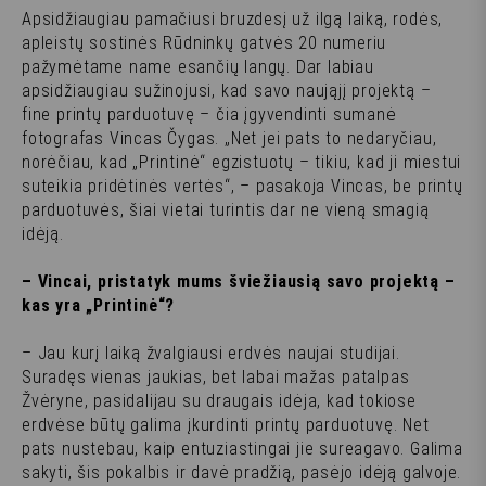
Apsidžiaugiau pamačiusi bruzdesį už ilgą laiką, rodės,
apleistų sostinės Rūdninkų gatvės 20 numeriu
pažymėtame name esančių langų. Dar labiau
apsidžiaugiau sužinojusi, kad savo naująjį projektą –
fine
printų parduotuvę – čia įgyvendinti sumanė
fotografas Vincas Čygas. „Net jei pats to nedaryčiau,
norėčiau, kad „Printinė“ egzistuotų – tikiu, kad ji miestui
suteikia pridėtinės vertės“, – pasakoja Vincas, be printų
parduotuvės, šiai vietai turintis dar ne vieną smagią
idėją.
– Vincai, pristatyk mums šviežiausią savo projektą –
kas yra „Printinė“?
– Jau kurį laiką žvalgiausi erdvės naujai studijai.
Suradęs vienas jaukias, bet labai mažas patalpas
Žvėryne, pasidalijau su draugais idėja, kad tokiose
erdvėse būtų galima įkurdinti printų parduotuvę. Net
pats nustebau, kaip entuziastingai jie sureagavo. Galima
sakyti, šis pokalbis ir davė pradžią, pasėjo idėją galvoje.