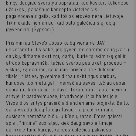
Ėmęs daugiau svarstyti supratau, kad kaskart kelionėse
užsukęs į panašaus koncepto vieteles vis
pagalvodavau: gaila, kad tokios erdvės nėra Lietuvoje.
Tik niekada nemaniau, kad pats galėčiau šią idėją
įgyvendinti. (
Šypsosi.
)
Prisiminiau Steve’o Jobso kalbą viename JAV
universitetų. Jis sakė, jog gyvenime darome daug įvairių
dalykų, dirbame skirtingų darbų, kurie tą akimirką gal ir
atrodo beprasmiški, tačiau svarbu pasitikėti procesu –
viskas, ką darome, galiausiai priveda prie didesnio
tikslo. Ir išties, gyvenime dirbau skirtingus darbus,
kuriuose tuo metu gal ir nemačiau savęs, tačiau dabar
suprantu, kiek daug jie davė. Teko dirbti ir aptarnavimo
srityje, ir pardavimuose, ir vadyboje, ir buhalterijoje.
Visos šios sritys praverčia šiandieniame projekte. Be to,
šalia visada daug fotografavau. Taip aplink mane
susidarė nemažas bičiulių kūrėjų ratas. Ėmęs galvoti
apie „Printinę“ supratau, kiek daug savo artimoje
aplinkoje turiu kūrėjų, kuriuos galėčiau pakviesti