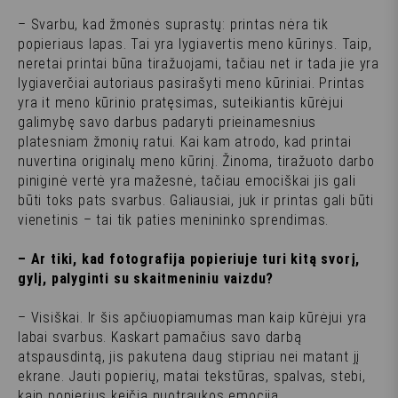
– Svarbu, kad žmonės suprastų: printas nėra tik
popieriaus lapas. Tai yra lygiavertis meno kūrinys. Taip,
neretai printai būna tiražuojami, tačiau net ir tada jie yra
lygiaverčiai autoriaus pasirašyti meno kūriniai. Printas
yra it meno kūrinio pratęsimas, suteikiantis kūrėjui
galimybę savo darbus padaryti prieinamesnius
platesniam žmonių ratui. Kai kam atrodo, kad printai
nuvertina originalų meno kūrinį. Žinoma, tiražuoto darbo
piniginė vertė yra mažesnė, tačiau emociškai jis gali
būti toks pats svarbus. Galiausiai, juk ir printas gali būti
vienetinis – tai tik paties menininko sprendimas.
– Ar tiki, kad fotografija popieriuje turi kitą svorį,
gylį, palyginti su skaitmeniniu vaizdu?
– Visiškai. Ir šis apčiuopiamumas man kaip kūrėjui yra
labai svarbus. Kaskart pamačius savo darbą
atspausdintą, jis pakutena daug stipriau nei matant jį
ekrane. Jauti popierių, matai tekstūras, spalvas, stebi,
kaip popierius keičia nuotraukos emociją.