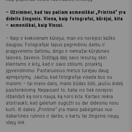
– Užsiminei, kad tau pačiam asmeniškai „Printinė“ yra
didelis žingsnis. Viena, kaip fotografui, kūrėjui, kita
– asmeniškai, kaip Vincui.
– Kaip ir kiekvienam kūrėjui, man vis norėjosi kažko
daugiau. Fotografijai tapus pagrindiniu darbu ir
pragyvenimo šaltiniu, dingo ir nemažai kūrybinės
laisvės, žavesio. Didžiąją dalį savo resursų skiri
klientams ir kitų, kad ir savo stiliumi, projektų
įgyvendinimui. Pastaruosius metus turėjau daug
apmąstymų. Jaučiu, kad fotografija visada bus su
manimi – tai mano dalis, mano būdas būti, jaučiu didelį
pasitenkinimą. Nepaisant to, šalia vis tiek norėjosi
išbandyti ką nors nauja, ką nors kita. Kartais reikia
atsitraukti, kad galėtum sugrįžti su dar didesniu noru
kurti. Iš dalies „Printinė“ yra mano pabėgimas nuo
dabartinės rutinos ir darbo, o kartu tai žingsnis naujų
idėjų link.