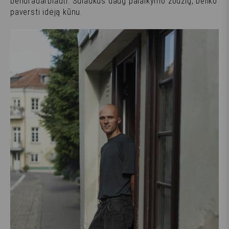
bendradarbiauti. Sulaukus daug palaikymo žodžių, beliko
paversti idėją kūnu.