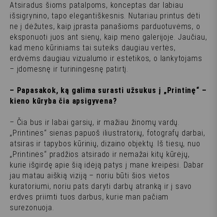
Atsiradus šioms patalpoms, konceptas dar labiau
išsigrynino, tapo elegantiškesnis. Nutariau printus dėti
ne į dėžutes, kaip įprasta panašioms parduotuvėms, o
eksponuoti juos ant sienų, kaip meno galerijoje. Jaučiau,
kad meno kūriniams tai suteiks daugiau vertės,
erdvėms daugiau vizualumo ir estetikos, o lankytojams
– įdomesnę ir turiningesnę patirtį.
– Papasakok, ką galima surasti užsukus į „Printinę“ –
kieno kūryba čia apsigyvena?
– Čia bus ir labai garsių, ir mažiau žinomų vardų.
„Printinės“ sienas papuoš iliustratorių, fotografų darbai,
atsiras ir tapybos kūrinių, dizaino objektų. Iš tiesų, nuo
„Printinės“ pradžios atsirado ir nemažai kitų kūrėjų,
kurie išgirdę apie šią idėją patys į mane kreipėsi. Dabar
jau matau aiškią viziją – noriu būti šios vietos
kuratoriumi, noriu pats daryti darbų atranką ir į savo
erdves priimti tuos darbus, kurie man pačiam
surezonuoja.